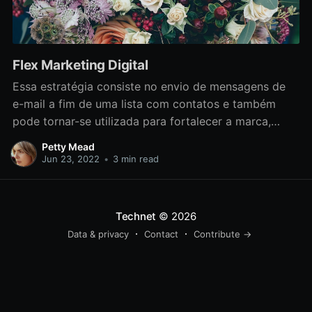
Flex Marketing Digital
Essa estratégia consiste no envio de mensagens de
e-mail a fim de uma lista com contatos e também
pode tornar-se utilizada para fortalecer a marca,
divulgar produtos e serviços, se comunicar com
Petty Mead
potenciais clientes e comercializar. Além disso, o site
Jun 23, 2022
•
3 min read
pode servir tal como um canal no lugar em que
Technet
© 2026
Data & privacy
Contact
Contribute →